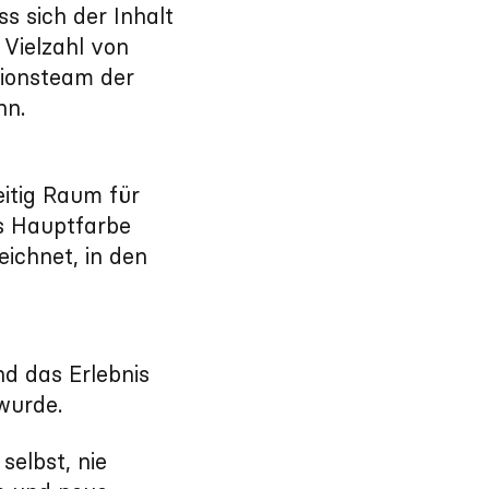
s sich der Inhalt
 Vielzahl von
tionsteam der
nn.
eitig Raum für
ls Hauptfarbe
eichnet, in den
d das Erlebnis
wurde.
selbst, nie